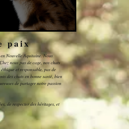
e paix
, en Nouvelle Aquitaine. Nous
 Chez nous pas de cage, nos chats
éthique et responsable, pas de
nts des chats en bonne santé, bien
ureuses de partager notre passion
es, de respecter des héritages, et