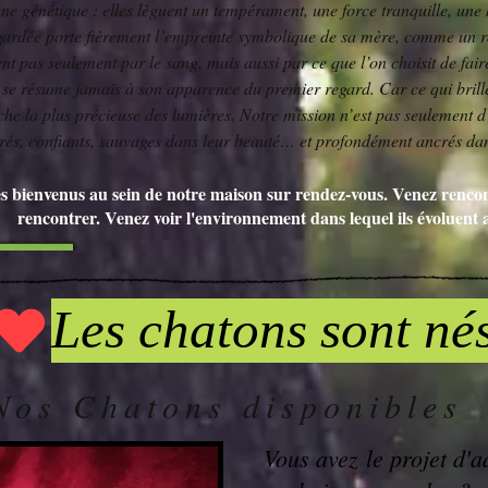
ne génétique : elles lèguent un tempérament, une force tranquille, une h
 gardée porte fièrement l’empreinte symbolique de sa mère, comme un ra
nt pas seulement par le sang, mais aussi par ce que l’on choisit de fair
e résume jamais à son apparence du premier regard. Car ce qui brille 
che la plus précieuse des lumières. Notre mission n’est pas seulement 
ibrés, confiants, sauvages dans leur beauté… et profondément ancrés dan
es bienvenus au sein de notre maison sur rendez-vous. Venez rencon
rencontrer. Venez voir l'environnement dans lequel ils évoluent 
Nos Chatons disponibles
Vous avez le projet d'