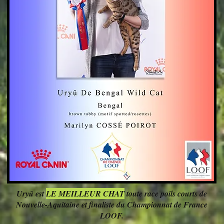
Uryû est
LE MEILLEUR CHAT
toute race poils courts de
Nouvelle-Aquitaine et finaliste du Championnat de France
LOOF.