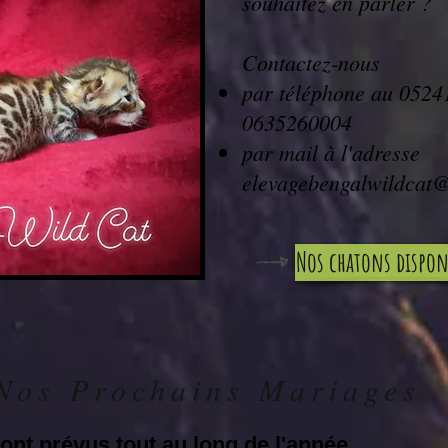
souhaitez en parler ?
Contactez-nous
par téléphone au 0524
0635260004
par mail à l'adresse
elevagebengalwildcat
Nos chatons dispon
Nos Prochains Mariages
ont prévus tout au long de l'année.