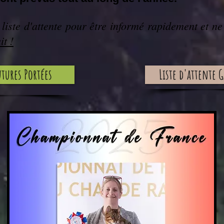
 liste d'attente pour être informé rapidement et ne
it !
utures Portées
Liste d'attente 