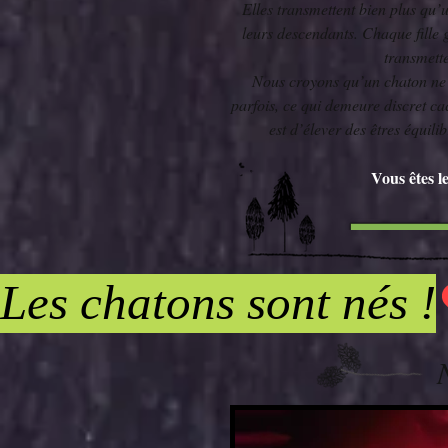
Elles transmettent bien plus qu’u
leurs descendants. Chaque fille
transmette
Nous croyons qu’un chaton ne s
parfois, ce qui demeure discret ca
est d’élever des êtres équil
Vous êtes l
Les chatons sont nés !