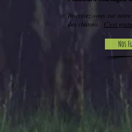
Inscrivez-vous sur notre
des chatons..
C'est gratu
Nos F