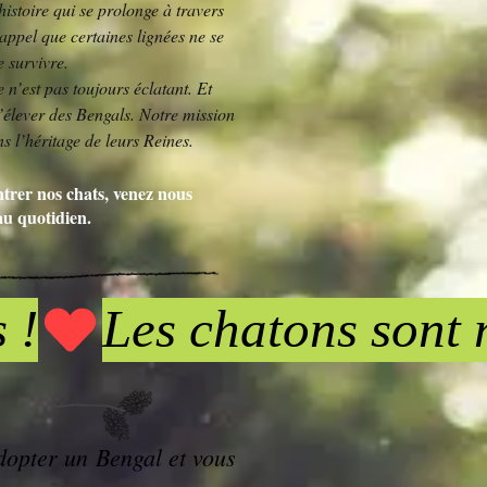
istoire qui se prolonge à travers
ppel que certaines lignées ne se
e survivre.
n’est pas toujours éclatant. Et
d’élever des Bengals. Notre mission
s l’héritage de leurs Reines.
trer nos chats, venez nous
au quotidien.
adopter un Bengal et vous