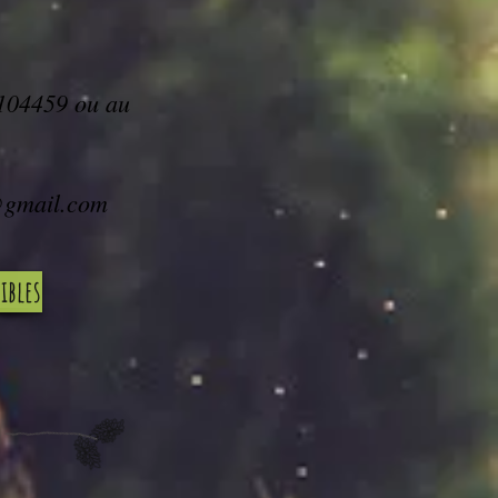
104459 ou au
@gmail.com
ibles