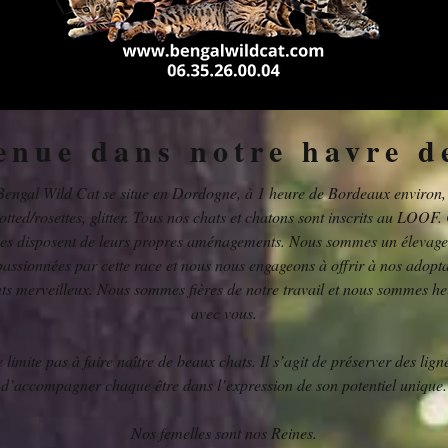
enue dans notre havre d
 Bengal Wild Cat se situe en Dordogne, à 1 heure de Bordeaux environ
ted/rosettes, glitter. Tous nos chats et chatons sont inscrits au LOOF.
les disposent de leurs propres aménagements. Nous sommes un élevage 
assionnées par cette race et nous nous engageons à offrir à nos adopta
ts merveilleux. Nous sommes fières de notre travail et nous sommes he
avec vous.
limite pas à faire naître de beaux chats. Il s’agit de préserver des ligné
d’accompagner chaque être dans l’expression de son potentiel unique.
Nos femelles sont nos Reines.